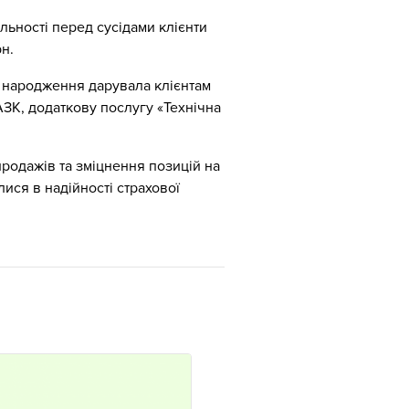
альності перед сусідами клієнти
н.
я народження дарувала клієнтам
ЗК, додаткову послугу «Технічна
продажів та зміцнення позицій на
ися в надійності страхової