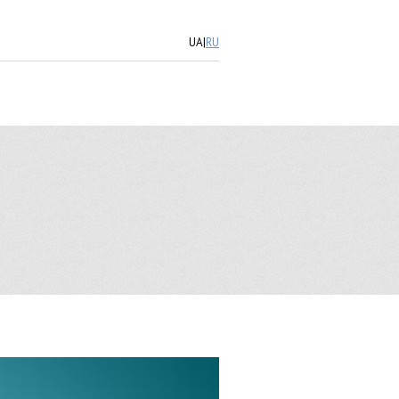
UA
|
RU