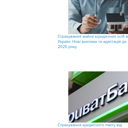
Страхування майна юридичних осіб в
Україні. Нові виклики та адаптація до
2025 року
Страхування кредитного ліміту від