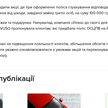
водили акції, де при оформленні поліса страхування відповід
ня від шкоди, завданої майну третіх осіб, на суму 100 000 гр
жки та подарунки. Наприклад, компанія «Уніка» до свого дн
 VUSO пропонувала клієнтам, які придбали поліс ОСЦПВ на А
вані на підвищення лояльності клієнтів, збільшення обсягів 
нти уважно ознайомлювалися з умовами акцій та переконувал
вору.
ублікації