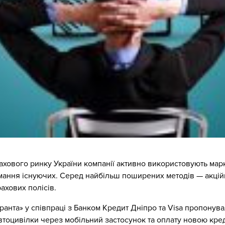
хового ринку України компанії активно використовують марк
имання існуючих. Серед найбільш поширених методів — акцій
ахових полісів.
ранта» у співпраці з Банком Кредит Дніпро та Visa пропонув
втоцивілки через мобільний застосунок та оплату новою кре