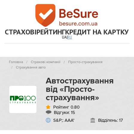
СТРАХОВІ
РЕЙТИНГ
КРЕДИТ НА КАРТКУ
UA
|
RU
Головна
Страхові компанії
Просто-страхування
Страхування авто
Автострахування
від «Просто-
страхування»
Рейтинг 0.80
Відгуки:
15
S&P;: ААА*
Відділень: 17