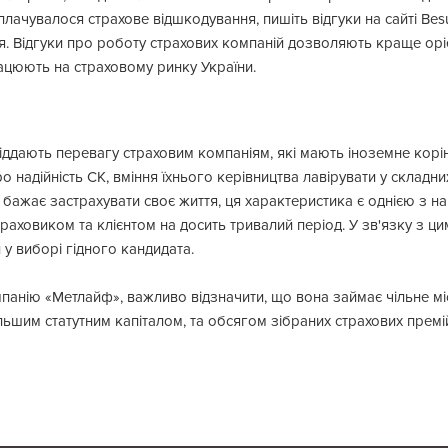
плачувалося страхове відшкодування, пишіть відгуки на сайті Bes
ся. Відгуки про роботу страхових компаній дозволяють краще орі
ацюють на страховому ринку України.
 віддають перевагу страховим компаніям, які мають іноземне кор
о надійність СК, вміння їхнього керівництва лавірувати у складн
о бажає застрахувати своє життя, ця характеристика є однією з 
раховиком та клієнтом на досить тривалий період. У зв'язку з ц
у виборі гідного кандидата.
мпанію «Метлайф», важливо відзначити, що вона займає чільне м
льшим статутним капіталом, та обсягом зібраних страхових премі