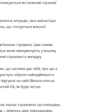
описуються всі можливі страхові
апити в ситуацію, яка найчастіше
нь, що стосуються власної
ов'язання і правила. Цим самим
іше вони звинувачують у всьому
анні страхового випадку.
так, що система дає збій, про що є
 прагнуть обрати найнадійнішого
відгуках на сайті Besure.com.ua.
етній СК, їм буде легше
кою іншою страховою організацією,
м – ділитесь цією інформацією.