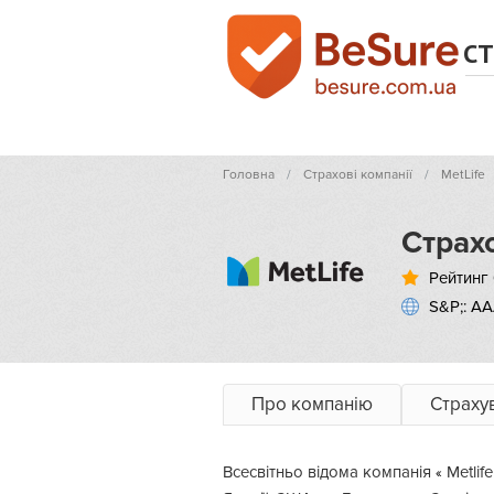
СТ
Головна
Страхові компанії
MetLife
Страхо
Рейтинг 
S&P;: АА
Про компанію
Страху
Всесвітньо відома компанія
Metlif
«