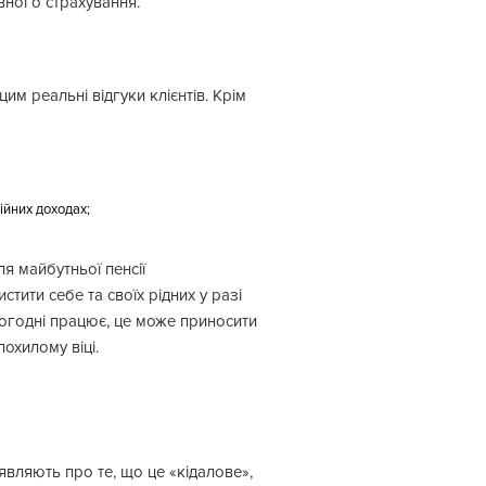
вного страхування.
м реальні відгуки клієнтів. Крім
ційних доходах;
я майбутньої пенсії
тити себе та своїх рідних у разі
сьогодні працює, це може приносити
охилому віці.
аявляють про те, що це «кідалове»,