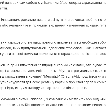
ий випадок сам собою є унікальним. У договорах страхування пр
иття.
ідписанням, ретельно вивчати всі пункти страховки, щоб не потр
та або незнання ним принципу вирішення найелементарніших пита
танні страхового випадку, повністю виконувати всі необхідні зоб
милок, яких припускаються недбайливі страхувальники. Найчаст
чи уваги на свої помилки щодо пунктів страхового поліса при наст
ся на принципах тісної співпраці зі своїми клієнтами, але буває і 
історії є важливою можливістю для майбутніх страхувальників, які
д страхування в компанії "Метлайф" (Старлайф), поділіться ним у 
уть вибудувати для себе реальну картину про стан справ у конкр
ція підходить для вибору як партнера на кілька років.
очуючими з питань співпраці з компанією «Метлайф» або будь-я
ю про те, як здійснювалася оплата витрат за страховим випадко