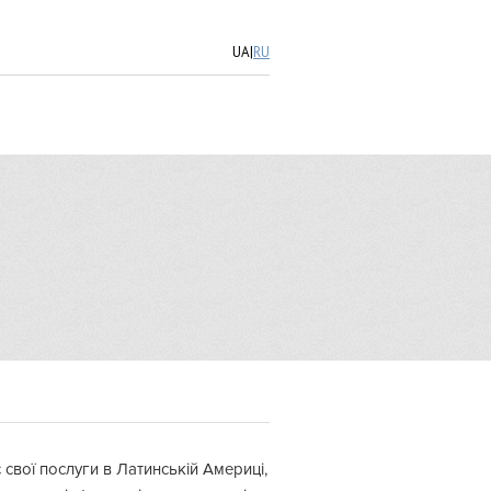
UA
|
RU
свої послуги в Латинській Америці,