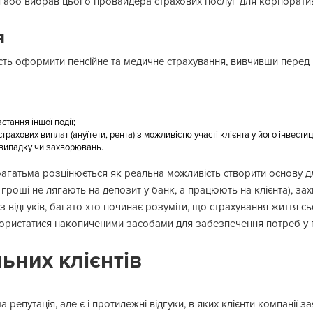
я або вибрав цього провайдера страхових послуг для корпорати
я
ть оформити пенсійне та медичне страхування, вивчивши перед ци
стання іншої події;
трахових виплат (ануїтети, рента) з можливістю участі клієнта у його інвести
о випадку чи захворювань.
багатьма розцінюється як реальна можливість створити основу дл
роші не лягають на депозит у банк, а працюють на клієнта), захис
и з відгуків, багато хто починає розуміти, що страхування життя 
користатися накопиченими засобами для забезпечення потреб у п
льних клієнтів
репутація, але є і протилежні відгуки, в яких клієнти компанії з