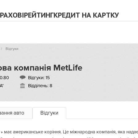
РАХОВІ
РЕЙТИНГ
КРЕДИТ НА КАРТКУ
Відгуки
ва компанія MetLife
0.80
Відгуки:
15
А*
Відділень: 8
вання авто
Відгуки
e
має американське коріння. Це міжнародна компанія, яка надає 
»