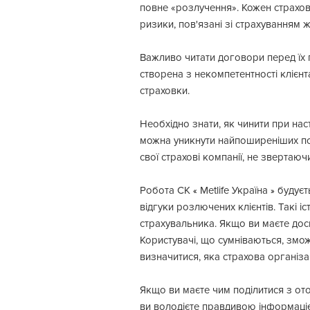
повне «розлучення». Кожен страхов
ризики, пов'язані зі страхуванням ж
Важливо читати договори перед їх п
створена з некомпетентності клієн
страховки.
Необхідно знати, як чинити при нас
можна уникнути найпоширеніших по
свої страхові компанії, не звертаю
Робота СК
Metlife Україна
будуєть
«
»
відгуки розлючених клієнтів. Такі 
страхувальника. Якщо ви маєте досві
Користувачі, що сумніваються, змож
визначитися, яка страхова організа
Якщо ви маєте чим поділитися з от
ви володієте правдивою інформаціє