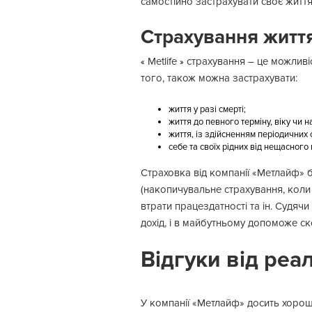
самостійно застрахувати своє житт
Страхування житт
Metlife
страхування – це можливіс
«
»
того, також можна застрахувати:
життя у разі смерті;
життя до певного терміну, віку чи на
життя, із здійсненням періодичних с
себе та своїх рідних від нещасног
Страховка від компанії «Метлайф» 
(накопичувальне страхування, коли г
втрати працездатності та ін. Судяч
дохід, і в майбутньому допоможе с
Відгуки від реа
У компанії «Метлайф» досить хороша 