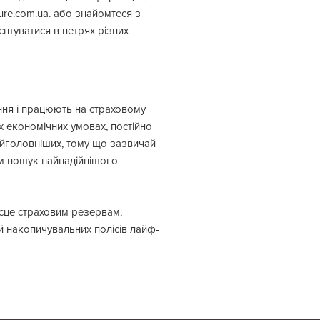
ure.com.ua. або знайомтеся з
єнтуватися в нетрях різних
іння і працюють на страховому
их економічних умовах, постійно
найголовніших, тому що зазвичай
им пошук найнадійнішого
ісце страховим резервам,
й накопичувальних полісів лайф-