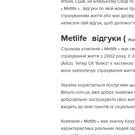
Японії, США, на Близькому Сході та
Metlife
, відгуки по якій можна пр
«
»
страхуванням життя або має досвід 
написати свій відгук, щоб допомогти
Metlife
відгуки (
:
Укр
Страхова компанія
Metlife
має сво
«
»
страхування життя з 2002 року. У 2
(Alico). Тепер СК "Аліко" є частин
вона забезпечує страхування життя
Україна користується послугами ць
Besure.com.ua, вже добре знайома 
добровільно застрахувати своє житт
входить до їхніх пакетів із соціальн
Компанія
Metlife
має значну базу 
«
»
характеристика реальних людей підви