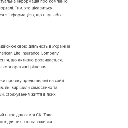
 Актуальна інформація про компанію
орталі. Тим, хто цікавиться
ся з інформацією, що є тут, або
дійснює свою діяльність в Україні зі
erican Life Insurance Company
чення, що активно розвивається,
і корпоративні рішення.
уки про яку представлені на сайті
, які вирішили самостійно та
ій, страхування життя в яких
кий плюс для самої СК. Така
ром для тих, хто наважився