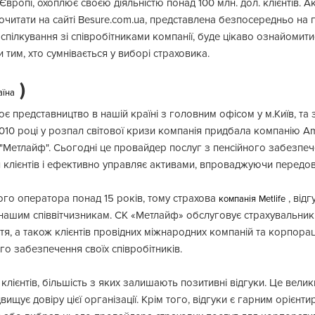
 Європі, охоплює своєю діяльністю понад 100 млн. дол. клієнтів.
очитати на сайті Besure.com.ua, представлена безпосередньо на п
спілкування зі співробітниками компанії, буде цікаво ознайомити
 тим, хто сумнівається у виборі страховика.
)
аїна
є представництво в нашій країні з головним офісом у м.Київ, та з
010 році у розпал світової кризи компанія придбала компанію Am
ою "Метлайф". Сьогодні це провайдер послуг з пенсійного забезпе
 клієнтів і ефективно управляє активами, впроваджуючи передов
ого оператора понад 15 років, тому страхова
, відг
компанія
Metlife
нашим співвітчизникам. СК «Метлайф» обслуговує страхувальників
я, а також клієнтів провідних міжнародних компаній та корпорац
ого забезпечення своїх співробітників.
клієнтів, більшість з яких залишають позитивні відгуки. Це вели
щує довіру цієї організації. Крім того, відгуки є гарним орієнти