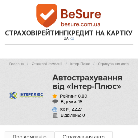
СТРАХОВІ
РЕЙТИНГ
КРЕДИТ НА КАРТКУ
UA
|
RU
Головна
Страхові компанії
Інтер-Плюс
Страхування авто
​Автострахування
від «Інтер-Плюс»
Рейтинг 0.80
Відгуки:
15
S&P;: ААА*
Відділень: 0
Про компанію
Страхування авто