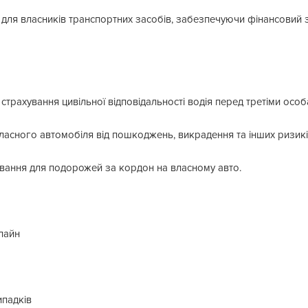
для власників транспортних засобів, забезпечуючи фінансовий з
трахування цивільної відповідальності водія перед третіми особ
асного автомобіля від пошкоджень, викрадення та інших ризикі
ування для подорожей за кордон на власному авто.
лайн
падків