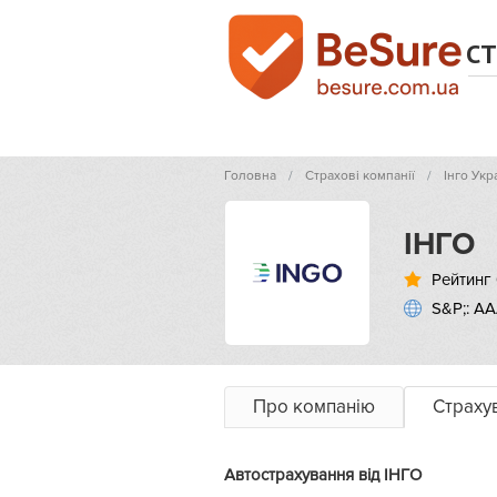
СТ
Головна
Страхові компанії
Інго Укр
ІНГО
Рейтинг 
S&P;: АА
Про компанію
Страху
Автострахування від ІНГО