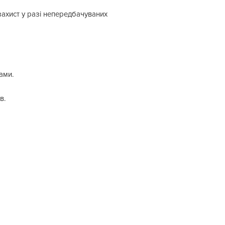
ахист у разі непередбачуваних
ами.
в.