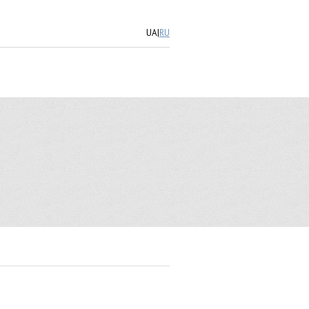
UA
|
RU