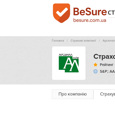
СТ
Головна
Страхові компанії
Арсена
Страх
Рейтинг 
S&P;: АА
Про компанію
Страху