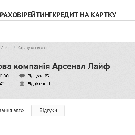
РАХОВІ
РЕЙТИНГ
КРЕДИТ НА КАРТКУ
л Лайф
Страхування авто
ова компанія Арсенал Лайф
0.80
Відгуки:
15
А*
Відділень: 1
вання авто
Відгуки