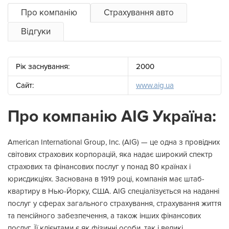
Про компанію
Страхування авто
Відгуки
Рік заснування:
2000
Сайт:
www.aig.ua
Про компанію AIG Україна:
American International Group, Inc. (AIG) — це одна з провідних
світових страхових корпорацій, яка надає широкий спектр
страхових та фінансових послуг у понад 80 країнах і
юрисдикціях.
Заснована в 1919 році, компанія має штаб-
квартиру в Нью-Йорку, США.
AIG спеціалізується на наданні
послуг у сферах загального страхування, страхування життя
та пенсійного забезпечення, а також інших фінансових
послуг.
Її клієнтами є як фізичні особи, так і великі