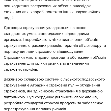
інші. Страхові ризики включають загибель або
пошкодження застрахованих об'єктів внаслідок
стихійних лих, хвороб, пожеж та інших надзвичайних
подій.
Договори страхування укладаються на основі
стандартних умов, затверджених відповідними
органами, і передбачають чітке визначення об'єктів
страхування, страхових ризиків, термінів дії договору та
порядку виплати страхового відшкодування.
Страховики мають право проводити обстеження об'єктів
страхування для оцінки ризиків та визначення
страхових тарифів.
Важливою складовою системи сільськогосподарського
страхування є Аграрний страховий пул — об'єднання
страховиків, які здійснюють страхування з державною
підтримкою. Пул координує діяльність своїх членів,
розробляє стандартні страхові продукти та забезпечує
перестрахування великих ризиків.