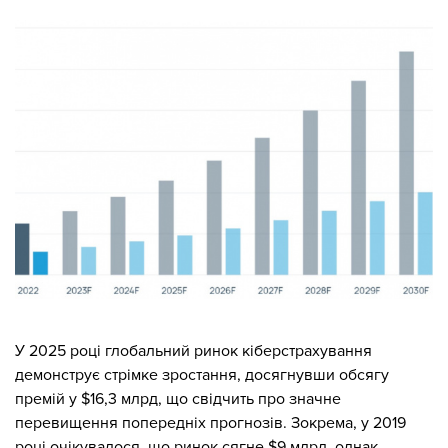
У 2025 році глобальний ринок кіберстрахування
демонструє стрімке зростання, досягнувши обсягу
премій у $16,3 млрд, що свідчить про значне
перевищення попередніх прогнозів. Зокрема, у 2019
році очікувалося, що ринок сягне $9 млрд, однак